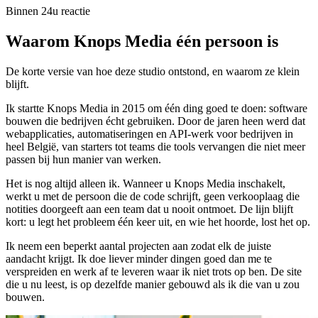
Binnen 24u reactie
Waarom Knops Media één persoon is
De korte versie van hoe deze studio ontstond, en waarom ze klein
blijft.
Ik startte Knops Media in 2015 om één ding goed te doen: software
bouwen die bedrijven écht gebruiken. Door de jaren heen werd dat
webapplicaties, automatiseringen en API-werk voor bedrijven in
heel België, van starters tot teams die tools vervangen die niet meer
passen bij hun manier van werken.
Het is nog altijd alleen ik. Wanneer u Knops Media inschakelt,
werkt u met de persoon die de code schrijft, geen verkooplaag die
notities doorgeeft aan een team dat u nooit ontmoet. De lijn blijft
kort: u legt het probleem één keer uit, en wie het hoorde, lost het op.
Ik neem een beperkt aantal projecten aan zodat elk de juiste
aandacht krijgt. Ik doe liever minder dingen goed dan me te
verspreiden en werk af te leveren waar ik niet trots op ben. De site
die u nu leest, is op dezelfde manier gebouwd als ik die van u zou
bouwen.